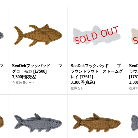
 マ
SeaDekフックパッド マ
SeaDekフックパッド ブ
Se
グロ モカ
[
17508
]
ラウントラウト ストームグ
ラウ
3,300円
(税込)
レイ
[
17511
]
[
175
3,300円
(税込)
3,3
在庫数 5シート
在庫なし
在庫