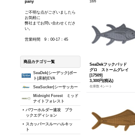
pany
18
件
ご不明な点がございましたら
お気軽に
弊社までお問い合わせくださ
い。
営業時間 9：00-17：45
商品カテゴリ一覧
SeaDekフックパッド
グロ ストームグレイ
SeaDek|シーデック|ボー
[
17509
]
ト|床材|EVA
3,300円
(税込)
在庫数 4シート
SeaSucker|シーサッカー
Midnight Forest ミッド
ナイトフォレスト
パワーホルダー速攻 ブラ
ックエディション
スカッパースルーハルキッ
ト