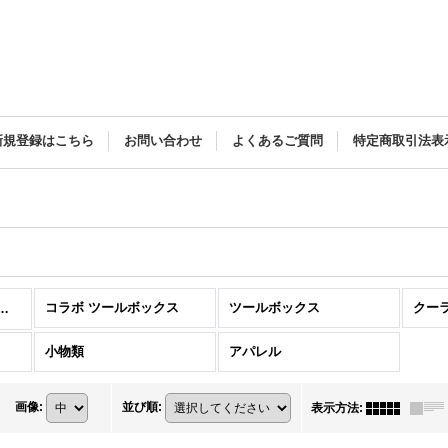
新規登録はこちら
お問い合わせ
よくあるご質問
特定商取引法表
コラボ ツールボックス
ツールボックス
クー
ーデック|ボート|床材|EVA (全商品)
小物類
アパレル
画像
:
並び順
:
表示方法
: