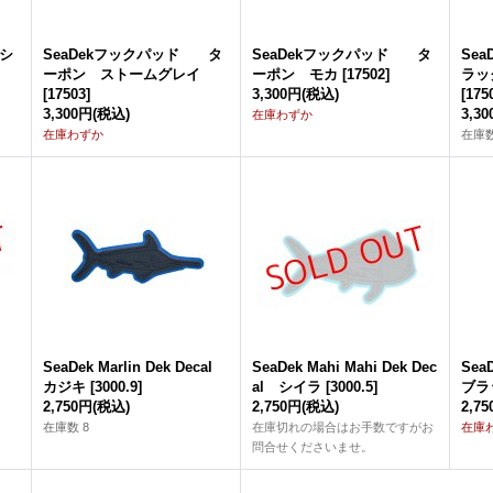
 シ
SeaDekフックパッド タ
SeaDekフックパッド タ
Se
ーポン ストームグレイ
ーポン モカ
[
17502
]
ラッ
[
17503
]
3,300円
(税込)
[
175
3,300円
(税込)
3,3
在庫わずか
在庫わずか
在庫数
SeaDek Marlin Dek Decal
SeaDek Mahi Mahi Dek Dec
Sea
カジキ
[
3000.9
]
al シイラ
[
3000.5
]
ブラ
2,750円
(税込)
2,750円
(税込)
2,7
在庫数 8
在庫切れの場合はお手数ですがお
在庫
問合せくださいませ。