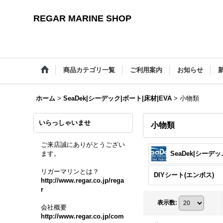
REGAR MARINE SHOP
商品カテゴリ一覧
ご利用案内
お知らせ
ホーム
>
SeaDek|シーデック|ボート|床材|EVA
>
小物類
いらっしゃいませ
小物類
ご来店誠にありがとうござい
ます。
SeaDek|シ
リガーマリンとは？
DIYシート(エンボス)
http://www.regar.co.jp/rega
r
表示数
:
会社概要
http://www.regar.co.jp/com