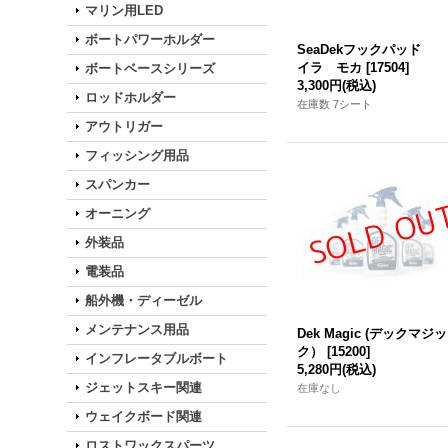
マリン用LED
ボートパワーホルダー
SeaDekフックパッド
イラ モカ
[
17504
]
ボートベースシリーズ
3,300円
(税込)
ロッドホルダー
在庫数 7シート
アウトリガー
フィッシング用品
スパンカー
オーニング
外装品
電装品
船外機・ディーゼル
メンテナンス用品
Dek Magic (デックマジッ
ク）
[
15200
]
インフレータブルボート
5,280円
(税込)
ジェットスキー関連
在庫なし
ウェイクボード関連
ロストワックスパーツ