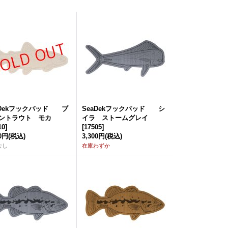
aDekフックパッド ブ
SeaDekフックパッド シ
ントラウト モカ
イラ ストームグレイ
10
]
[
17505
]
00円
(税込)
3,300円
(税込)
なし
在庫わずか