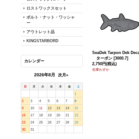
ロストワックスセット
ボルト・ナット・ワッシャ
ー
アウトレット品
KINGSTARBORD
SeaDek Tarpon Dek Dec
ターポン
[
3000.7
]
カレンダー
2,750円
(税込)
在庫わずか
2026年8月
次月»
日
月
火
水
木
金
土
1
2
3
4
5
6
7
8
9
10
11
12
13
14
15
16
17
18
19
20
21
22
23
24
25
26
27
28
29
30
31