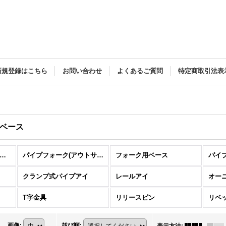
新規登録はこちら
お問い合わせ
よくあるご質問
特定商取引法表
ベース
ロストワックスパーツ (全商品)
パイプフォーク(アウトサイド・インサート)
フォーク用ベース
クランプ式パイプアイ
レールアイ
オー
T字金具
リリースピン
リベ
画像
:
並び順
: