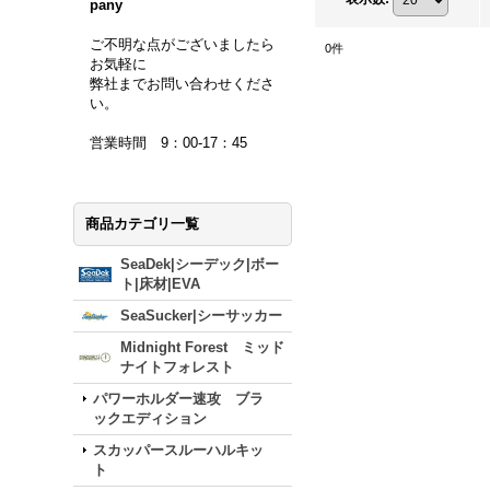
pany
ご不明な点がございましたら
0
件
お気軽に
弊社までお問い合わせくださ
い。
営業時間 9：00-17：45
商品カテゴリ一覧
SeaDek|シーデック|ボー
ト|床材|EVA
SeaSucker|シーサッカー
Midnight Forest ミッド
ナイトフォレスト
パワーホルダー速攻 ブラ
ックエディション
スカッパースルーハルキッ
ト