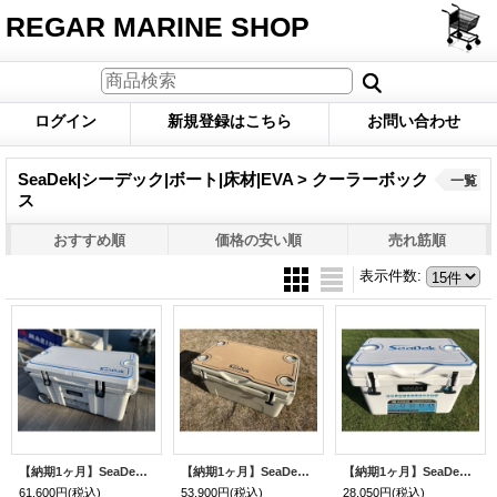
REGAR MARINE SHOP
ログイン
新規登録はこちら
お問い合わせ
SeaDek|シーデック|ボート|床材|EVA > クーラーボック
一覧
ス
おすすめ順
価格の安い順
売れ筋順
表示件数
:
【納期1ヶ月】SeaDek リガーハードクーラー 75L
【納期1ヶ月】SeaDek リガーハードクーラー 65L
【納期1ヶ月】SeaDek リガーハードクーラー 25L
61,600円
(税込)
53,900円
(税込)
28,050円
(税込)