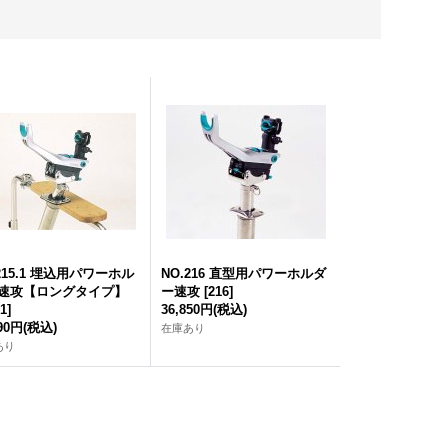
215.1 埋込用パワーホル
NO.216 直型用パワーホルダ
速攻【ロングタイプ】
ー速攻
[
216
]
.1
]
36,850円
(税込)
490円
(税込)
在庫あり
あり