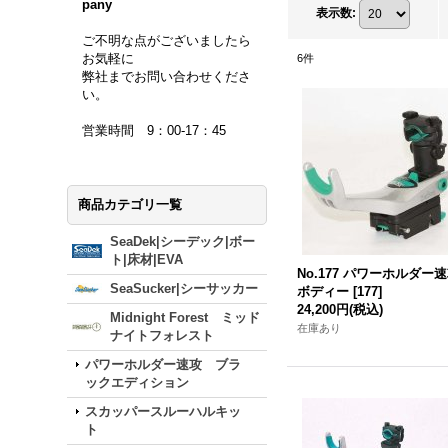
pany
表示数
:
ご不明な点がございましたら
お気軽に
6
件
弊社までお問い合わせくださ
い。
営業時間 9：00-17：45
商品カテゴリ一覧
SeaDek|シーデック|ボー
ト|床材|EVA
No.177 パワーホルダー
SeaSucker|シーサッカー
ボディー
[
177
]
24,200円
(税込)
Midnight Forest ミッド
在庫あり
ナイトフォレスト
パワーホルダー速攻 ブラ
ックエディション
スカッパースルーハルキッ
ト