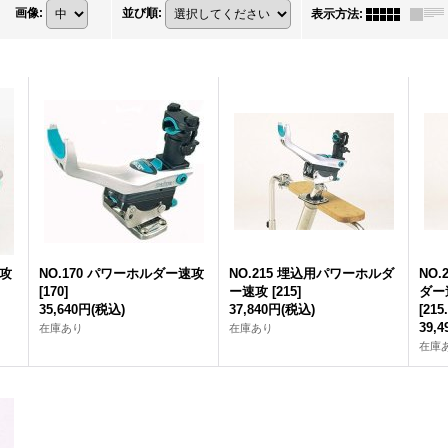
画像
:
並び順
:
表示方法
:
速攻
NO.170 パワーホルダー速攻
NO.215 埋込用パワーホルダ
NO.
[
170
]
ー速攻
[
215
]
ダー
35,640円
(税込)
37,840円
(税込)
[
215
39,
在庫あり
在庫あり
在庫