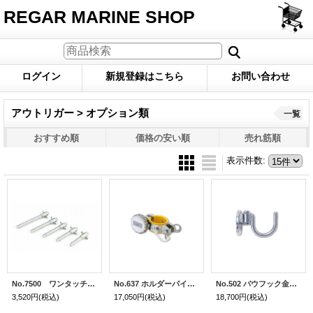
REGAR MARINE SHOP
ログイン
新規登録はこちら
お問い合わせ
アウトリガー > オプション類
一覧
おすすめ順
価格の安い順
売れ筋順
表示件数
:
No.7500 ワンタッチリリースピン 28mm
No.637 ホルダーパイプクランプ 40φ用（1個）
No.502 バウフック金具（1艇分）
3,520円
(税込)
17,050円
(税込)
18,700円
(税込)