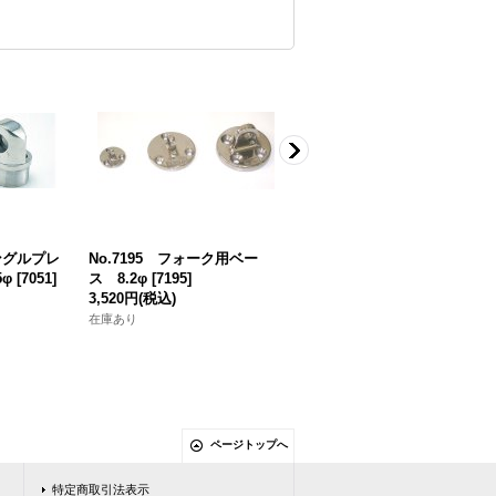
シングルプレ
No.7195 フォーク用ベー
No.5630.3 φ34〜φ50.8パイ
φ
[
7051
]
ス 8.2φ
[
7195
]
取り付け金具
[
5630.3
]
3,520円
(税込)
5,940円
(税込)
在庫あり
在庫あり
ページトップへ
特定商取引法表示