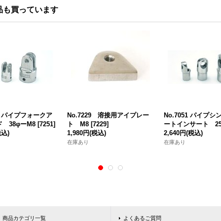
品も買っています
51 パイプフォークア
No.7229 溶接用アイプレー
No.7051 パイプ
 38φーM8
[
7251
]
ト M8
[
7229
]
ートインサート 25
税込)
1,980円
(税込)
2,640円
(税込)
在庫あり
在庫あり
商品カテゴリ一覧
よくあるご質問