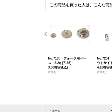
この商品を買った人は、こんな商
No.7185 フォーク用ベー
No.72
ス 8.2φ
[
7185
]
ウトサイド
3,300円
(税込)
4,180円
(
在庫あり
在庫あり
ホーム