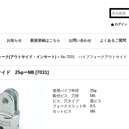
ログイン
お知らせ
新規登録はこちら
お問い合わせ
よくあるご質問
ォーク(アウトサイド・インサート)
>
No.7031 パイプフォークアウトサイド 
サイド 25φーM6
[
7031
]
使用パイプ外径 25φ
取付ビス、穴径 M6
ビス、穴タイプ 皿ビス
フォークスリット巾 8.5
セットビス M6