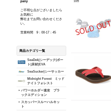
pany
10
件
ご不明な点がございましたら
お気軽に
弊社までお問い合わせくださ
い。
営業時間 9：00-17：45
商品カテゴリ一覧
SeaDek|シーデック|ボー
ト|床材|EVA
SeaSucker|シーサッカー
Midnight Forest ミッド
ナイトフォレスト
パワーホルダー速攻 ブラ
ックエディション
スカッパースルーハルキッ
ト