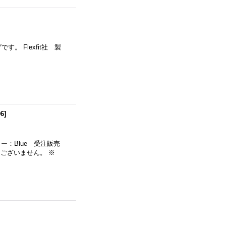
。 Flexfit社 製
06
]
ー：Blue 受注販売
はございません。 ※