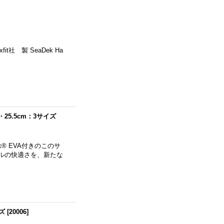
社 製 SeaDek Ha
…
cm・25.5cm：3サイズ
® EVA付きのこのサ
ルの快適さを、新たな
イズ
[
20006
]