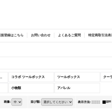
新規登録はこちら
お問い合わせ
よくあるご質問
特定商取引法表
コラボ ツールボックス
ツールボックス
クー
ーデック|ボート|床材|EVA (全商品)
小物類
アパレル
画像
:
並び順
:
表示方法
: