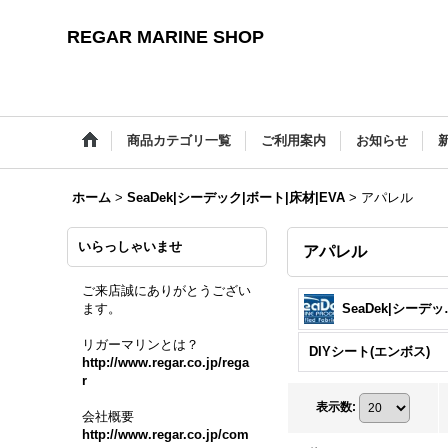
REGAR MARINE SHOP
商品カテゴリ一覧
ご利用案内
お知らせ
ホーム
>
SeaDek|シーデック|ボート|床材|EVA
>
アパレル
いらっしゃいませ
アパレル
ご来店誠にありがとうござい
ます。
SeaDek|シ
リガーマリンとは？
DIYシート(エンボス)
http://www.regar.co.jp/rega
r
表示数
:
会社概要
http://www.regar.co.jp/com