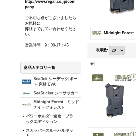
http://www.regar.co.jp/com
pany
ご不明な点がございましたら
お気軽に
弊社までお問い合わせくださ
Midnight Forest ミッド
い。
営業時間 9：00-17：45
表示数
:
4
件
商品カテゴリ一覧
SeaDek|シーデック|ボー
ト|床材|EVA
SeaSucker|シーサッカー
Midnight Forest ミッド
ナイトフォレスト
パワーホルダー速攻 ブラ
ックエディション
スカッパースルーハルキッ
ト