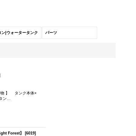
ロン|ウォータータンク
パーツ
]
 内容物 】 タンク本体×
タン…
 Forest】
[
6019
]