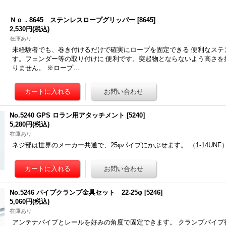
Ｎｏ．8645 ステンレスロープグリッパー
[
8645
]
2,530円
(税込)
在庫あり
未経験者でも、巻き付けるだけで確実にロープを固定できる 便利なステ
す。フェンダー等の取り付けに 便利です。突起物とならないよう高さを
りません。 ※ロープ…
No.5240 GPS ロラン用アタッチメント
[
5240
]
5,280円
(税込)
在庫あり
ネジ部は世界のメーカー共通で、25φパイプにかぶせます。 （1-14UNF
No.5246 パイプクランプ金具セット 22-25φ
[
5246
]
5,060円
(税込)
在庫あり
アンテナパイプとレールを好みの角度で固定できます。 クランプパイプ径 