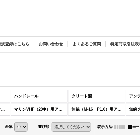
新規登録はこちら
お問い合わせ
よくあるご質問
特定商取引法表
ハンドレール
クリート類
アン
国際VHF（32Φ）用アンテナベース
マリンVHF（29Φ）用アンテナベース
無線（M-16・P1.0）用アンテナベース
画像
:
並び順
:
表示方法
: