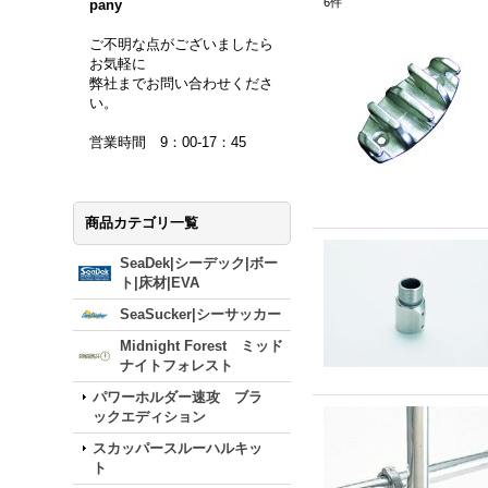
6
件
pany
ご不明な点がございましたら
お気軽に
弊社までお問い合わせくださ
い。
営業時間 9：00-17：45
商品カテゴリ一覧
SeaDek|シーデック|ボー
ト|床材|EVA
SeaSucker|シーサッカー
Midnight Forest ミッド
ナイトフォレスト
パワーホルダー速攻 ブラ
ックエディション
スカッパースルーハルキッ
ト