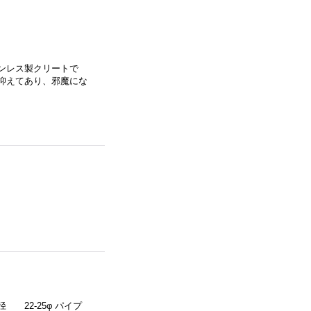
ンレス製クリートで
抑えてあり、邪魔にな
）
22-25φ パイプ