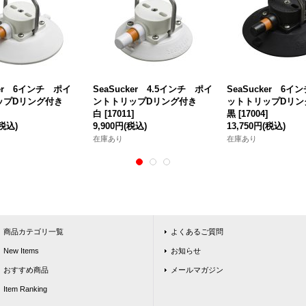
ker 6インチ ポイ
SeaSucker 4.5インチ ポイ
SeaSucker 6イ
ップDリング付き
ントトリップDリング付き
ットトリップDリ
白
[
17011
]
黒
[
17004
]
(税込)
9,900円
(税込)
13,750円
(税込)
在庫あり
在庫あり
商品カテゴリ一覧
よくあるご質問
New Items
お知らせ
おすすめ商品
メールマガジン
Item Ranking