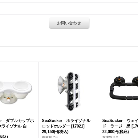
お問い合わせ
ker ダブルカップホ
SeaSucker ホライゾナル
SeaSucker ウ
ホライゾナル 白
ロッドホルダー
[
17021
]
ド ラージ 黒
[
17
29,150円
(税込)
22,000円
(税込)
(税込)
在庫数 7台
在庫数 5台