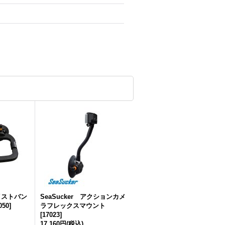
ェイストバン
SeaSucker アクションカメ
050
]
ラフレックスマウント
[
17023
]
17,160円
(税込)