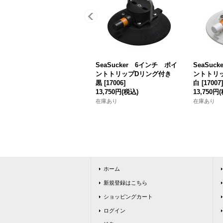
SeaSucker 6インチ ポイ
SeaSuc
ントトリップDリング付き
ントトリ
黒
[
17006
]
白
[
17007
]
13,750円
(税込)
13,750円
在庫あり
在庫あり
ホーム
新規登録はこちら
ショッピングカート
ログイン