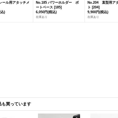
5 レール用アタッチメ
No.185 パワーホルダー ボ
No.204 直型用
ートベース
[
185
]
ト
[
204
]
税込)
6,050円
(税込)
9,900円
(税込)
在庫あり
在庫あり
品も買っています