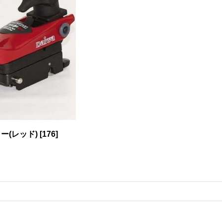
ー(レッド)
[
176
]