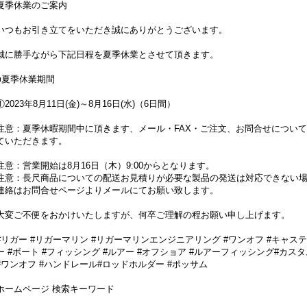
夏季休業のご案内
いつもお引き立てをいただき誠にありがとうございます。
誠に勝手ながら下記日程を夏季休業とさせて頂きます。
■夏季休業期間
①2023年8月11日(金)～8月16日(水)（6日間）
注意：夏季休暇期間中に頂きます、メール・FAX・ご注文、お問合せについ
ていただきます。
注意：営業開始は8月16日（木）9:00からとなります。
注意：長尺商品についての配送お見積りが必要な製品の発送は対応できない
連絡はお問合せページよりメールにてお願い致します。
大変ご不便をおかけいたしますが、何卒ご理解の程お願い申し上げます。
#リガー #リガーマリン #リガーマリンエンジニアリング #ワンオフ #キャス
ー #ボート #フィッシング #ルアー #オフショア #ルアーフィッシング#カスタム
#ワンオフ #ハンドレール#ロッドホルダー #ポッサム
ホームページ 検索キーワード