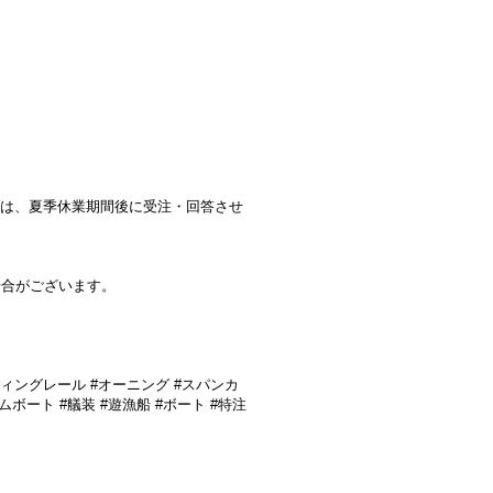
ては、夏季休業期間後に受注・回答させ
場合がございます。
ティングレール #オーニング #スパンカ
ボート #艤装 #遊漁船 #ボート #特注