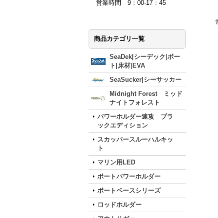
営業時間 9：00-17：45
商品カテゴリ一覧
SeaDek|シーデック|ボー
ト|床材|EVA
SeaSucker|シーサッカー
Midnight Forest ミッド
ナイトフォレスト
パワーホルダー速攻 ブラ
ックエディション
スカッパースルーハルキッ
ト
マリン用LED
ボートパワーホルダー
ボートベースシリーズ
ロッドホルダー